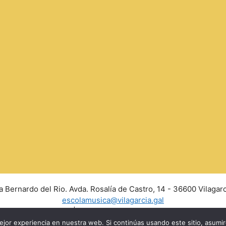
a Bernardo del Rio. Avda. Rosalía de Castro, 14 - 36600 Vilagarc
escolamusica@vilagarcia.gal
Aviso Legal
|
Políticas de privacidad y Cookies
jor experiencia en nuestra web. Si continúas usando este sitio, asumi