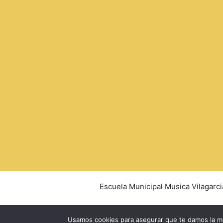
Escuela Municipal Musica Vilagarci
Usamos cookies para asegurar que te damos la me