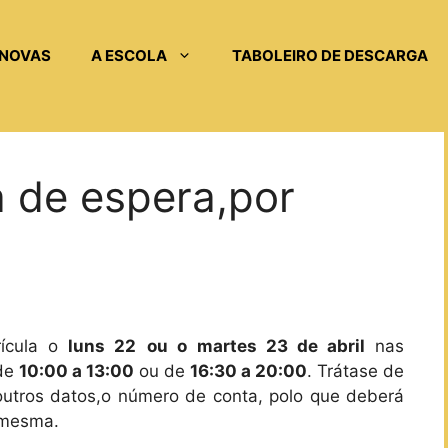
NOVAS
A ESCOLA
TABOLEIRO DE DESCARGA
a de espera,por
rícula o
luns 22
ou o
martes 23 de abril
nas
 de
10:00 a 13:00
ou de
16:30 a 20:00
. Trátase de
 outros datos,o número de conta, polo que deberá
a mesma.