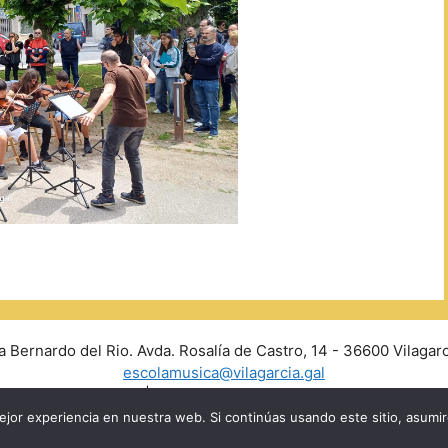
a Bernardo del Rio. Avda. Rosalía de Castro, 14 - 36600 Vilagarc
escolamusica@vilagarcia.gal
Aviso Legal
|
Políticas de privacidad y Cookies
jor experiencia en nuestra web. Si continúas usando este sitio, asumi