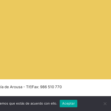
ía de Arousa - Tlf/Fax: 986 510 770
remos que estás de acuerdo con ello.
Aceptar