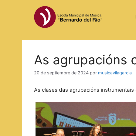
Saltar
al
contenido
As agrupacións 
20 de septiembre de 2024
por
musicavilagarcia
As clases das agrupacións instrumentai