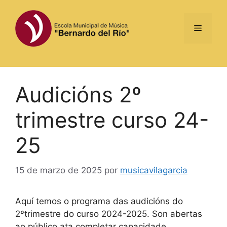
Saltar
al
Menú
contenido
Audicións 2º
trimestre curso 24-
25
15 de marzo de 2025
por
musicavilagarcia
Aquí temos o programa das audicións do
2ºtrimestre do curso 2024-2025. Son abertas
ao público ata completar capacidade.