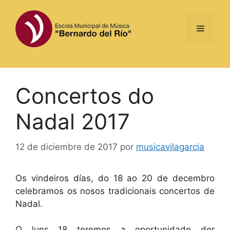
Saltar
al
Menú
contenido
Concertos do
Nadal 2017
12 de diciembre de 2017
por
musicavilagarcia
Os vindeiros días, do 18 ao 20 de decembro
celebramos os nosos tradicionais concertos de
Nadal.
O luns 18 teremos a oportunidade der