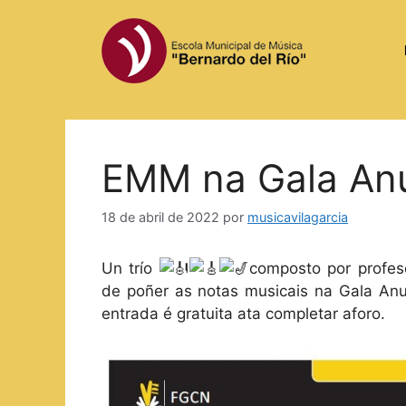
Saltar
al
contenido
EMM na Gala An
18 de abril de 2022
por
musicavilagarcia
Un trío
composto por profes
de poñer as notas musicais na Gala Anu
entrada é gratuita ata completar aforo.