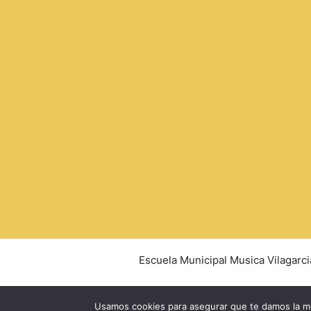
Escuela Municipal Musica Vilagarci
Usamos cookies para asegurar que te damos la me