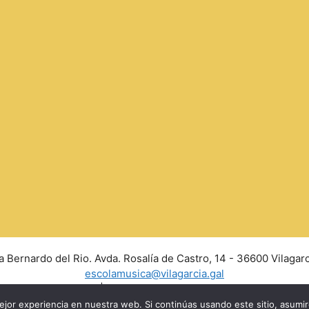
a Bernardo del Rio. Avda. Rosalía de Castro, 14 - 36600 Vilagarc
escolamusica@vilagarcia.gal
Aviso Legal
|
Políticas de privacidad y Cookies
jor experiencia en nuestra web. Si continúas usando este sitio, asumi