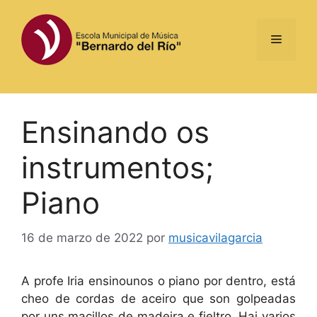
Saltar
al
Menú
contenido
Ensinando os
instrumentos;
Piano
16 de marzo de 2022
por
musicavilagarcia
A profe Iria ensinounos o piano por dentro, está
cheo de cordas de aceiro que son golpeadas
por uns macillos de madeira e fieltro. Hai varios