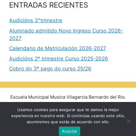
ENTRADAS RECIENTES
Audicións 3°trimestre
Alumnado admitido Novo Ingreso Curso 2026-
2027
Calendario de Matriculación 2026-2027
Audicións 2º trimestre Curso 2025-2026
Cobro do 3º pago do curso 25/26
Escuela Municipal Musica Vilagarcia Bernardo del Rio.
Avda. Rosalía de Castro, 14 - 36600 Vilagarcía de
Usamos cookies para asegurar que te damos la mejor
Arousa - Tlf/Fax: 986 510 770
experiencia en nuestra web. Si continúas usando este sitio,
escolamusica@vilagarcia.gal
asumiremos que estás de acuerdo con ello.
Aviso Legal
|
Políticas de privacidad y Cookies
Aceptar