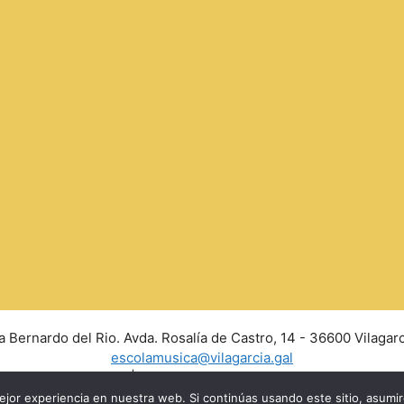
a Bernardo del Rio. Avda. Rosalía de Castro, 14 - 36600 Vilagarc
escolamusica@vilagarcia.gal
Aviso Legal
|
Políticas de privacidad y Cookies
jor experiencia en nuestra web. Si continúas usando este sitio, asumi