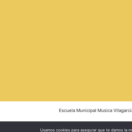
Escuela Municipal Musica Vilagarci
Usamos cookies para asegurar que te damos la me