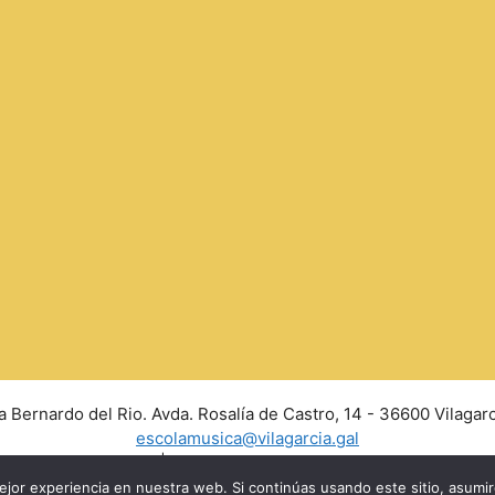
a Bernardo del Rio. Avda. Rosalía de Castro, 14 - 36600 Vilagarc
escolamusica@vilagarcia.gal
Aviso Legal
|
Políticas de privacidad y Cookies
jor experiencia en nuestra web. Si continúas usando este sitio, asumi