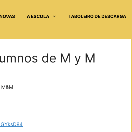
NOVAS
A ESCOLA
TABOLEIRO DE DESCARGA
lumnos de M y M
e M&M
KmGYksD84