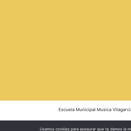
Escuela Municipal Musica Vilagarci
Usamos cookies para asegurar que te damos la me