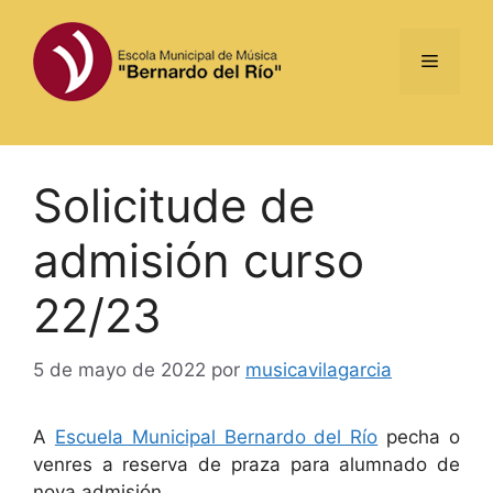
Saltar
al
Menú
contenido
Solicitude de
admisión curso
22/23
5 de mayo de 2022
por
musicavilagarcia
A
Escuela Municipal Bernardo del Río
pecha o
venres a reserva de praza para alumnado de
nova admisión.